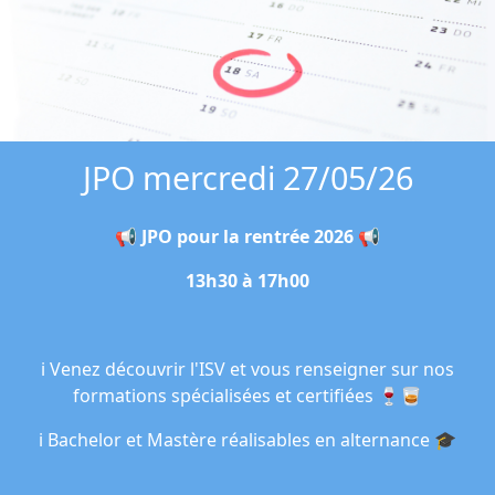
JPO mercredi 27/05/26
📢 JPO pour la rentrée 2026 📢
13h30 à 17h00
ℹ️ Venez découvrir l'ISV et vous renseigner sur nos
formations spécialisées et certifiées 🍷🥃
ℹ️ Bachelor et Mastère réalisables en alternance 🎓