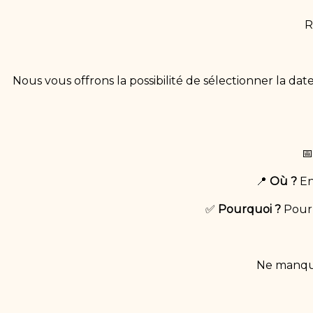
R
Nous vous offrons la possibilité de sélectionner la da

📍
Où ?
En
✅
Pourquoi ?
Pour 
Ne manque