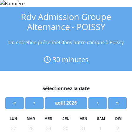
Rdv Admission Groupe
Alternance - POISSY
Un entretien présentiel dans notre campus à Poissy
30
minutes
Sélectionnez la date
«
‹
août 2026
›
»
LUN
MAR
MER
JEU
VEN
SAM
DIM
27
28
29
30
31
1
2